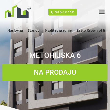
+381 64 111 3 555
Naslovna
Stanovi
Kvalitet gradnje
Zašto Crown of livi
METOHIJSKA 6
NA PRODAJU