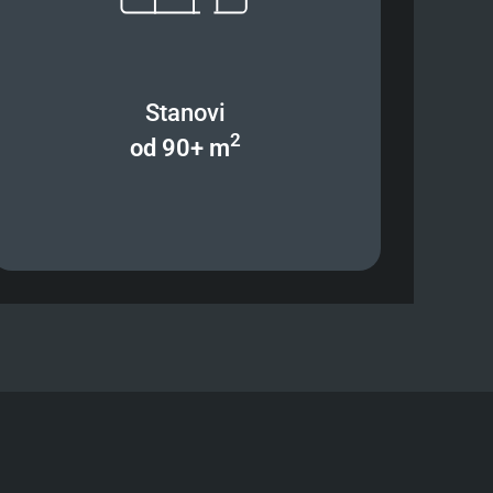
Stanovi
2
od 90+ m