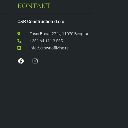
KONTAKT
C&R Construction d.o.o.
Tošin Bunar 274v, 11070 Beograd
+381 64 111 3 555
info@crownofliving.rs