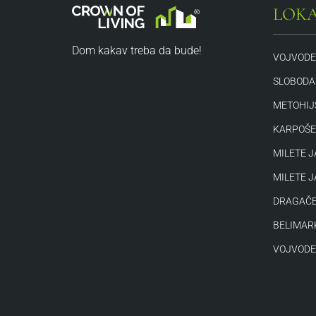
LOKA
Dom kakav treba da bude!
VOJVODE
SLOBODAN
METOHIJ
KARPOŠE
MILETE J
MILETE J
DRAGAČE
BELIMAR
VOJVODE