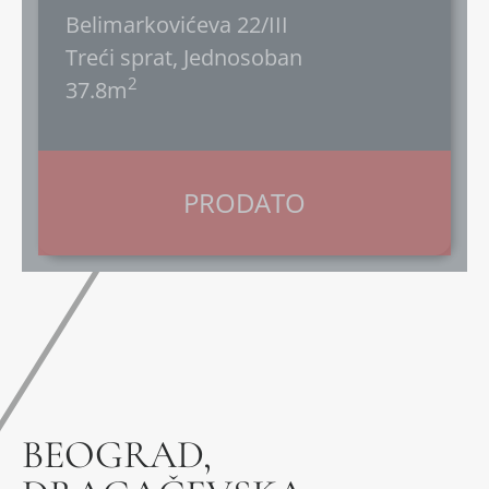
Belimarkovićeva 22/III
Treći sprat, Jednosoban
2
37.8m
PRODATO
BEOGRAD,