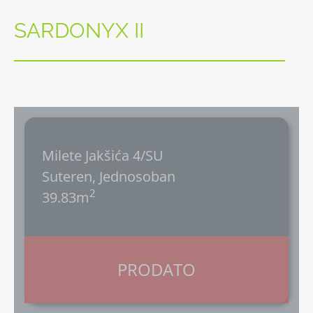
SARDONYX II
Milete Jakšića 4/SU
Suteren, Jednosoban
2
39.83m
PRODATO