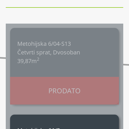
Metohijska 6/04-S13
Četvrti sprat, Dvosoban
2
39,87m
PRODATO