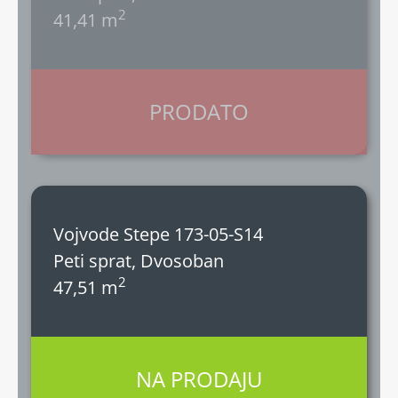
2
41,41 m
PRODATO
Vojvode Stepe 173-05-S14
Peti sprat, Dvosoban
2
47,51 m
NA PRODAJU