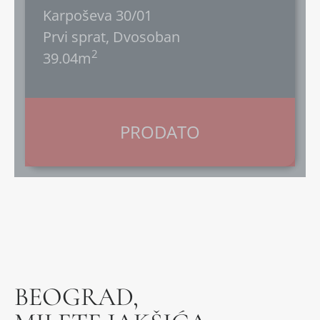
Karpoševa 30/01
Prvi sprat, Dvosoban
2
39.04m
PRODATO
BEOGRAD,