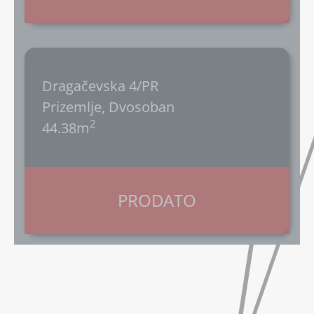
Dragačevska 4/PR
Prizemlje, Dvosoban
2
44.38m
PRODATO