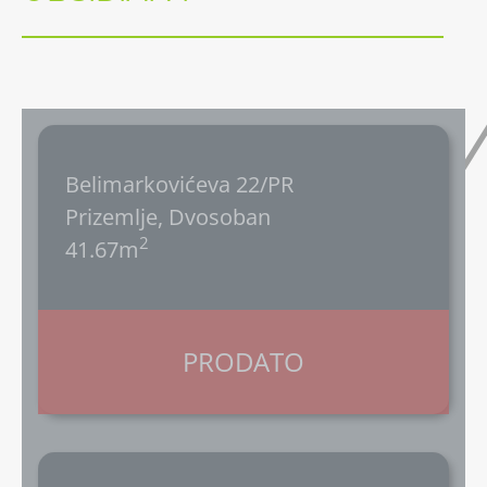
Belimarkovićeva 22/PR
Prizemlje, Dvosoban
2
41.67m
PRODATO