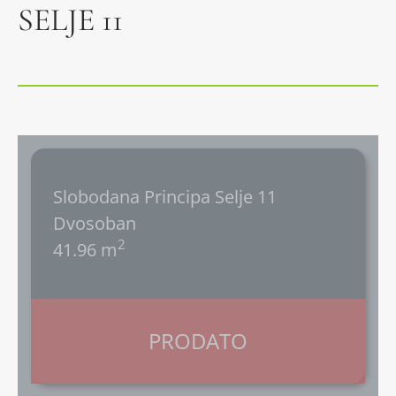
SELJE 11
Slobodana Principa Selje 11
Dvosoban
2
41.96 m
PRODATO