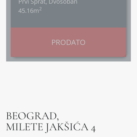
Prvi Sprat, Dvosoban
2
45.16m
PRODATO
BEOGRAD,
MILETE JAKŠIĆA 4