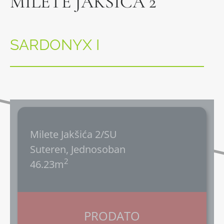
MILETE JAKŠIĆA 2
SARDONYX I
Milete Jakšića 2/SU
Suteren, Jednosoban
2
46.23m
PRODATO