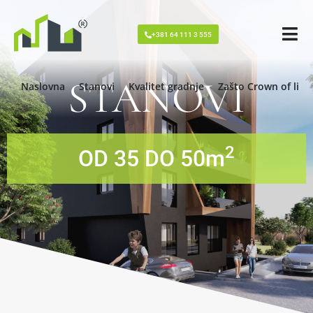
+381 64 111 3 555
STANOVI
Naslovna
Stanovi
Kvalitet gradnje
Zašto Crown of livi
2
OD 35 DO 50m